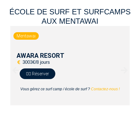
ÉCOLE DE SURF ET SURFCAMPS
AUX MENTAWAI
Mentawai
M
AWARA RESORT
B
3003€/8 jours
🏄‍♂️ Réserver
Vous gérez ce surf camp / école de surf ?
Contactez-nous !