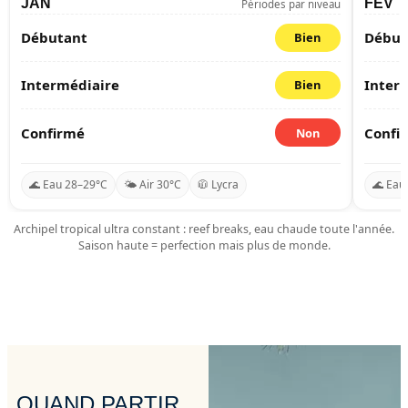
JAN
FÉV
Périodes par niveau
Débutant
Début
Bien
Intermédiaire
Inter
Bien
Confirmé
Confi
Non
🌊 Eau 28–29°C
🌤️ Air 30°C
🧥 Lycra
🌊 Eau
Archipel tropical ultra constant : reef breaks, eau chaude toute l'année.
Saison haute = perfection mais plus de monde.
QUAND PARTIR