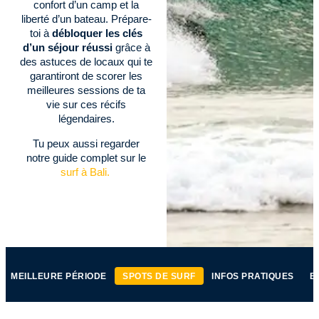
confort d’un camp et la
liberté d’un bateau. Prépare-
toi à
débloquer les clés
d’un séjour réussi
grâce à
des astuces de locaux qui te
garantiront de scorer les
meilleures sessions de ta
vie sur ces récifs
légendaires.
Tu peux aussi regarder
notre guide complet sur le
surf à Bali.
MEILLEURE PÉRIODE
SPOTS DE SURF
INFOS PRATIQUES
B