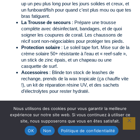
up un peu plus long pour les jours solides et creux, et
un funboard/fish pour quand c’est plus mou ou que tes
bras fatiguent.
La Trousse de secours
: Prépare une trousse
complète avec désinfectant, bandages, et de quoi
soigner les coupures de corail. Les chaussons de
récif sont non-négociables pour protéger tes pieds.
Protection solaire
: Le soleil tape fort. Mise sur de la
crème solaire 50+ résistante à l’eau et « reef-safe »,
un stick de zinc épais, et un chapeau ou une
casquette de surf.
Accessoires
: Blinde ton stock de leashes de
rechange, prends de la wax tropicale (ça chauffe vite
!), un kit de réparation résine UV, et des sachets
d’électrolytes pour rester hydraté.
Nous utilisons des cookies pour vous garantir la meilleure
expérience sur notre site web. Si vous continuez à utiliser ce
site, nous supposerons que vous en êtes satisfait.
OK
Non
Politique de confidentialité