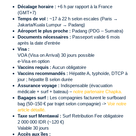
Décalage horaire :
+6 h par rapport à la France
(GMT+7)
Temps de vol :
~17 à 22 h selon escales (Paris →
Jakarta/Kuala Lumpur → Padang)
Aéroport le plus proche :
Padang (PDG – Sumatra)
Documents nécessaires :
Passeport valide 6 mois
après la date d’entrée
Visa :
VOA (Visa on Arrival) 30 jours possible
e-Visa en option
Vaccins requis :
Aucun obligatoire
Vaccins recommandés :
Hépatite A, typhoïde, DTCP à
jour ; hépatite B selon durée
Assurance voyage :
Indispensable (évacuation
médicale + surf + bateau) –
notre partenaire Chapka.
Bagages surf :
Les compagnies facturent le surfboard
bag (50–150 € par trajet selon compagnie) ->
Voir notre
article détaillé.
Taxe surf Mentawaï :
Surf Retribution Fee obligatoire
2 000 000 IDR (~120 €)
Valable 30 jours
Accès aux îles :