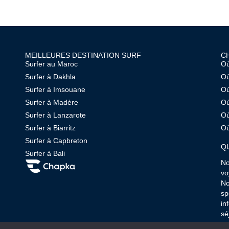
MEILLEURES DESTINATION SURF
CH
Surfer au Maroc
Où
Surfer à Dakhla
Où
Surfer à Imsouane
Où
Surfer à Madère
Où
Surfer à Lanzarote
Où
Surfer à Biarritz
Où
Surfer à Capbreton
QU
Surfer à Bali
No
vo
No
sp
in
sé