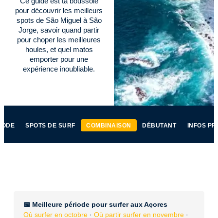
Ce guide est ta boussole
pour découvrir les meilleurs
spots de São Miguel à São
Jorge, savoir quand partir
pour choper les meilleures
houles, et quel matos
emporter pour une
expérience inoubliable.
IODE
SPOTS DE SURF
COMBINAISON
DÉBUTANT
INFOS PR
📅 Meilleure période pour surfer aux Açores
Où surfer en octobre
·
Où partir surfer en novembre
·