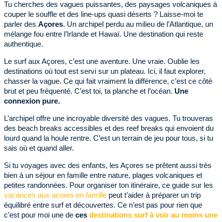
Tu cherches des vagues puissantes, des paysages volcaniques à
couper le souffle et des line-ups quasi déserts ? Laisse-moi te
parler des
Açores
. Un archipel perdu au milieu de l’Atlantique, un
mélange fou entre l’Irlande et Hawaï. Une destination qui reste
authentique.
Le surf aux Açores, c’est une aventure. Une vraie. Oublie les
destinations où tout est servi sur un plateau. Ici, il faut explorer,
chasser la vague. Ce qui fait vraiment la différence, c’est ce côté
brut et peu fréquenté. C’est toi, ta planche et l’océan.
Une
connexion pure.
L’archipel offre une incroyable diversité des vagues. Tu trouveras
des beach breaks accessibles et des reef breaks qui envoient du
lourd quand la houle rentre. C’est un terrain de jeu pour tous, si tu
sais où et quand aller.
Si tu voyages avec des enfants, les Açores se prêtent aussi très
bien à un séjour en famille entre nature, plages volcaniques et
petites randonnées. Pour organiser ton itinéraire, ce guide sur les
vacances aux acores en famille
peut t’aider à préparer un trip
équilibré entre surf et découvertes. Ce n’est pas pour rien que
c’est pour moi une de
ces
destinations surf à voir au moins une