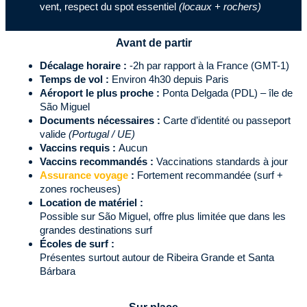
vent, respect du spot essentiel
(locaux + rochers)
Avant de partir
Décalage horaire :
-2h par rapport à la France (GMT-1)
Temps de vol :
Environ 4h30 depuis Paris
Aéroport le plus proche :
Ponta Delgada (PDL) – île de
São Miguel
Documents nécessaires :
Carte d’identité ou passeport
valide
(Portugal / UE)
Vaccins requis :
Aucun
Vaccins recommandés :
Vaccinations standards à jour
Assurance voyage
:
Fortement recommandée (surf +
zones rocheuses)
Location de matériel :
Possible sur São Miguel, offre plus limitée que dans les
grandes destinations surf
Écoles de surf :
Présentes surtout autour de Ribeira Grande et Santa
Bárbara