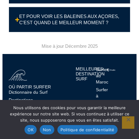
ET POUR VOIR LES BALEINES AUX AÇORES,
C'EST QUAND LE MEILLEUR MOMENT ?
Mise à jour Décembre 2025
MEILLEURES
Surfer
DESTINATION
au
SURF
Maroc
OÙ PARTIR SURFER
Surfer
Dictionnaire du Surf
à
Destinations
Dakhla
Nous utilisons des cookies pour vous garantir la meilleure
Spots de surf
Surfer à
expérience sur notre site web. Si vous continuez à utiliser ce
Inspiration
Imsouane
site, nous supposerons que vous en êtes satisfait.
Où Partir Surfer : guides
Surfer
mensuels
OK
Non
Politique de confidentialité
à
Madère
Contact