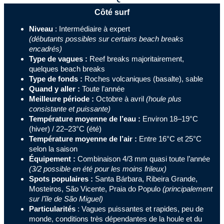
Côté surf
Niveau
: Intermédiaire à expert
(débutants possibles sur certains beach breaks
encadrés)
Type de vagues :
Reef breaks majoritairement,
quelques beach breaks
Type de fonds :
Roches volcaniques (basalte), sable
Quand y aller :
Toute l’année
Meilleure période :
Octobre à avril
(houle plus
consistante et puissante)
Température moyenne de l’eau :
Environ 18–19°C
(hiver) / 22–23°C (été)
Température moyenne de l’air :
Entre 16°C et 25°C
selon la saison
Équipement :
Combinaison 4/3 mm quasi toute l’année
(3/2 possible en été pour les moins frileux)
Spots populaires :
Santa Bárbara, Ribeira Grande,
Mosteiros, São Vicente, Praia do Populo
(principalement
sur l’île de São Miguel)
Particularités
: Vagues puissantes et rapides, peu de
monde, conditions très dépendantes de la houle et du