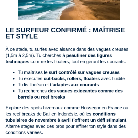
LE SURFEUR CONFIRMÉ : MAÎTRISE
ET STYLE
À ce stade, tu surfes avec aisance dans des vagues creuses
(1,5m à 2,5m). Tu cherches à
peaufiner des figures
techniques
comme les floaters, tout en gérant les courants.
Tu maîtrises le
surf contrôlé sur vagues creuses
Tu exécutes
cut-backs, rollers, floaters
avec fluidité
Tu lis l’océan et
t’adaptes aux courants
Tu recherches
des vagues exigeantes comme des
barrels ou reef breaks
Explore des spots hivernaux comme Hossegor en France ou
les reef breaks de Bali en Indonésie, où les
conditions
tubulaires de novembre à avril t’offrent un défi stimulant
.
Alterne stages avec des pros pour affiner ton style dans des
conditions variées.