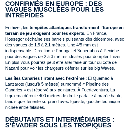
CONFIRMÉS EN EUROPE : DES
VAGUES MUSCLÉES POUR LES
INTRÉPIDES
En hiver, les
tempêtes atlantiques transforment l’Europe en
terrain de jeu exigeant pour les experts
. En France,
Hossegor déchaîne ses barrels puissants dès décembre, avec
des vagues de 1,5 à 2,1 mètres. Une 4/5 mm est
indispensable. Direction le Portugal et Supertubos à Peniche
pour des vagues de 2 à 3 mètres idéales pour dompter l’hiver.
En plus vous pourrez peut être aller faire un tour du côté de
Nazaré pour voir les chargeurs déferler sur les big Waves.
Les îles Canaries flirtent avec l’extrême
: El Quemao à
Lanzarote (jusqu’à 5 mètres) surnommé « Pipeline des
Canaries » est réservé aux pointures. À Fuerteventura, La
Izquierda déroule 400 mètres de droite parfaite à marée haute,
tandis que Tenerife surprend avec Igueste, gauche technique
nichée entre falaises.
DÉBUTANTS ET INTERMÉDIAIRES :
S’ÉVADER SOUS LES TROPIQUES