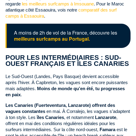
regarde
les meilleurs surfcamps à Imsouane
. Pour le Maroc
atlantique côté Essaouira, vois notre
comparatif des surf
camps à Essaouira
.
A moins de 2h de vol de la France, découvre les
meilleurs surfcamps au Portugal.
POUR LES INTERMÉDIAIRES : SUD-
OUEST FRANÇAIS ET ÎLES CANARIES
Le Sud-Ouest (Landes, Pays Basque) devient accessible
après l’hiver. À Capbreton, les vagues sont encore puissantes
mais adaptées.
Moins de monde qu’en été, tu progresses
en paix
.
Les Canaries (Fuerteventura, Lanzarote) offrent des
vagues constantes
en mai. À Corralejo, les vagues s’adaptent
à ton style. Les
îles Canaries
, et notamment
Lanzarote
,
offrent en mai des conditions régulières idéales pour les
surfeurs intermédiaires. Sur la côte nord-ouest,
Famara
est le
spot le plus accessible de l’île : un beach break sableux aux