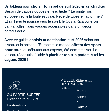
Un tableau pour
choisir ton spot de surf
2026 en un clin d’œil.
Besoin de vagues douces en eau tiède ? Le printemps
européen évite la foule estivale. Rêve de tubes en automne ?
Et si l’hiver te pousse vers le soleil, le Costa Rica ou le Sri
Lanka t’offrent des vagues accessibles dans un décor
paradisiaque.
Avec ce guide,
choisis ta destination surf 2026
selon ton
niveau et la saison. L’Europe et le monde
offrent des spots
pour tous
, du débutant aux experts, été comme hiver. Le
tableau récapitulatif t’aide à
planifier ton trip parfait
. À toi
les
vagues 2026
!
MEILLEURES
Surfer
DESTINATION
au
SURF
Maroc
OÙ PARTIR SURFER
Surfer
Dictionnaire du Surf
à
Destinations
Dakhla